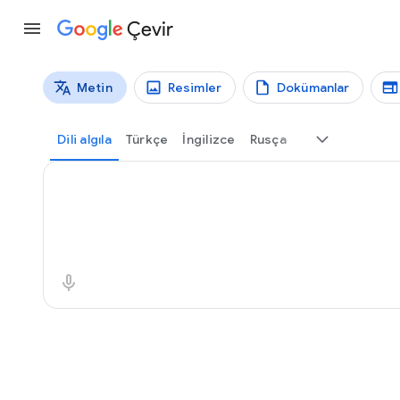
Çevir
Metin
Resimler
Dokümanlar
Çeviri türleri
Metin çevirisi
Dili algıla
Türkçe
İngilizce
Rusça
Kaynak metin