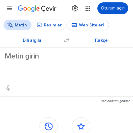
Çevir
Oturum açın
Metin
Resimler
Web Siteleri
Çeviri türleri
Metin çevirisi
Dili algıla
Türkçe
Kaynak metin
Çeviri sonuçları
Geri bildirim gönder
Yan paneller